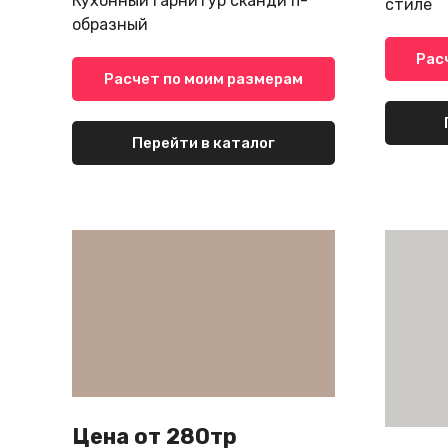
Кухонный гарнитур сканди п-
стиле
образный
Рас
Расчет по моим размерам
Перейти в каталог
Цена от 280тр