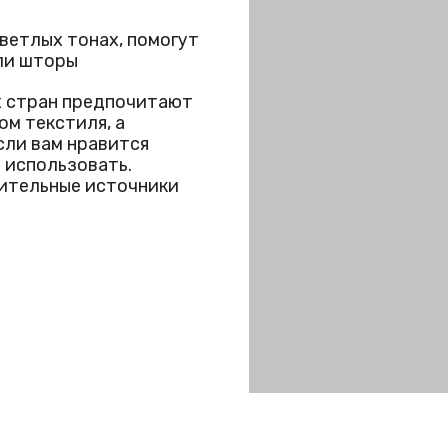
ветлых тонах, помогут
или шторы
х стран предпочитают
м текстиля, а
сли вам нравится
о использовать.
нительные источники