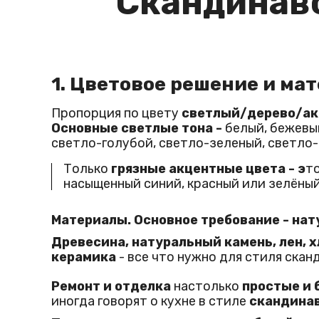
Скандинавс
1. Цветовое решение и ма
Пропорция по цвету
светлый/дерево/акц
Основные светлые тона -
белый, бежевы
светло-голубой, светло-зеленый, светло
Только
грязные акцентные цвета - э
то
насыщенный синий, красный или зелёный
Материалы. Основное требование - нат
Древесина, натуральный камень, лен, х
керамика
- все что нужно для стиля сканд
Ремонт и отделка
настолько
простые и
иногда говорят о кухне в стиле
скандинав