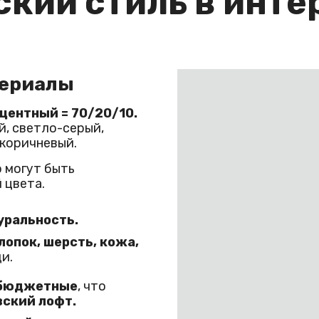
кий стиль в инте
териалы
ентный = 70/20/10.
й, светло-серый,
-коричневый.
 могут быть
 цвета.
уральность.
лопок, шерсть, кожа,
и.
 бюджетные
, что
ский лофт.