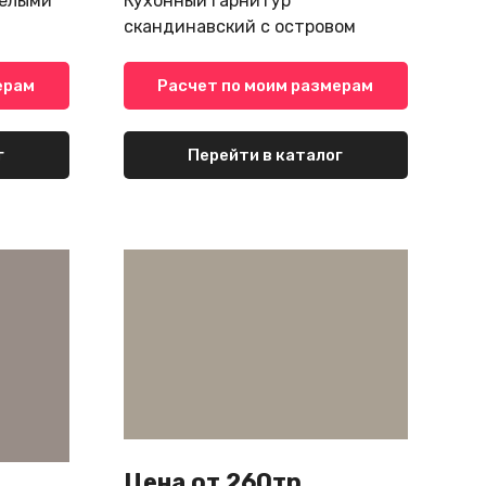
белыми
Кухонный гарнитур
скандинавский с островом
ерам
Расчет по моим размерам
г
Перейти в каталог
Цена от 260тр