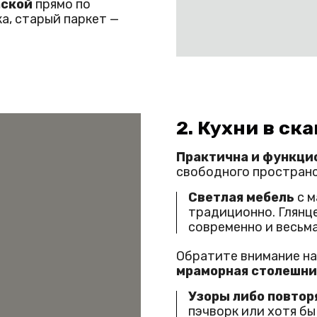
аской
прямо по
а, старый паркет —
2. Кухни в ск
Практична и функци
свободного пространс
Светлая мебель
с м
традиционно. Глянц
современно и весьм
Обратите внимание н
мраморная
столешн
Узоры либо повто
пэчворк или хотя бы