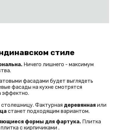
андинавском стиле
ональна.
Ничего лишнего - максимум
тва.
атовыми фасадами будет выглядеть
евые фасады на кухне смотрятся
а эффектно.
а столешницу. Фактурная
деревянная
или
ица
станет подходящим вариантом.
ряющиеся формы для фартука.
Плитка
 плитка с кирпичиками .