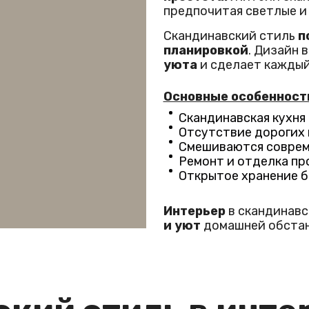
предпочитая светлые и
Скандинавский стиль
п
планировкой
. Дизайн 
уюта
и сделает каждый
Основные особенности
Скандинавская кухня 
Отсутствие дорогих 
Смешиваются соврем
Ремонт и отделка пр
Открытое хранение б
Интерьер
в скандинавс
и уют
домашней обстан