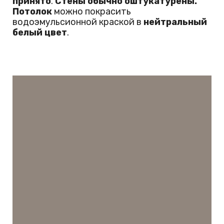
принято
.
Стены обычно оштукатурены.
Потолок
можно покрасить
водоэмульсионной краской в
нейтральный
белый цвет
.