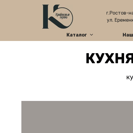
г.Ростов-н
ул. Еременк
Каталог
Наш
КУХНЯ
к