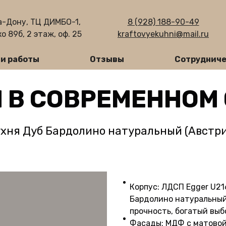
а-Дону, ТЦ ДИМБО-1,
8 (928) 188-90-49
о 89б, 2 этаж, оф. 25
kraftovyekuhni@mail.ru
и работы
Отзывы
Сотрудниче
 В СОВРЕМЕННОМ
ухня Дуб Бардолино натуральный (Австри
Корпус: ЛДСП Egger U21
Бардолино натуральный
прочность, богатый выб
Фасады: МДФ с матовой 