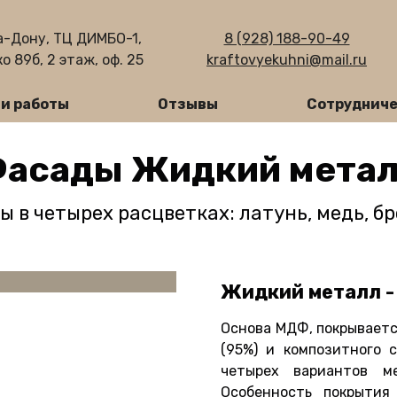
а-Дону, ТЦ ДИМБО-1,
8 (928) 188-90-49
о 89б, 2 этаж, оф. 25
kraftovyekuhni@mail.ru
и работы
Отзывы
Сотрудниче
асады Жидкий мета
 в четырех расцветках: латунь, медь, бр
Жидкий металл -
Основа МДФ, покрываетс
(95%) и композитного 
четырех вариантов ме
Особенность покрытия