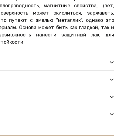
плопроводность, магнитные свойства, цвет,
оверхность может окислиться, заржаветь,
сто путают с эмалью "металлик", однако это
риалы. Основа может быть как гладкой, так и
 возможность нанести защитный лак, для
тойкости.
ид, непохожий на другие материалы
иала
окрытия
нешних изменений
ения сложных фрезеровок (которые нельзя
дно из самых дорогих покрытий для фасадов)
ления
изнанку в цвет лицевой части
е
нешний изменений
ты на кухне, шкафах