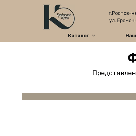
г.Ростов-н
ул. Еременк
Каталог
Наш
Ф
Представлены