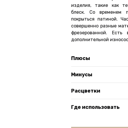
изделия, такие как те
блеск. Со временем п
покрыться патиной. Ча
совершенно разные мате
фрезерованной. Есть
дополнительной износос
Плюсы
необычный внешний в
натуральность матер
Минусы
нет стыка кромки и п
непредсказуемость в
возможность изготовл
высокая стоимость (о
сделать в пленке)
Расцветки
большой срок изготов
возможность сделать 
латунь
очень маркое покрыти
непредсказуемость в
медь
Где использовать
бронза
как акцентные элемен
серебро
небольшие тумбочки
открытые полочки